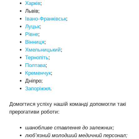
Харків
;
Львів;
Івано-Франківськ
;
Луцьк
;
Рівне
;
Вінниця
;
Хмельницький
;
Тернопіть
;
Полтава
;
Кременчук
;
Дніпро;
Запоріжжя
.
Домогтися успіху нашій команді допомогли такі
прерогативи роботи:
шанобливе ставлення до залежних;
люб’язний молодший медичний персонал;