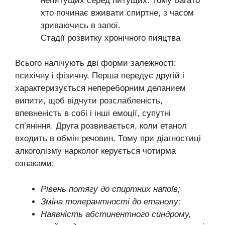
непитущих серед питущих. Тому багато
хто починає вживати спиртне, з часом
зриваючись в запої.
Стадії розвитку хронічного пияцтва
Всього налічують дві форми залежності:
психічну і фізичну. Перша передує другій і
характеризується непереборним деланием
випити, щоб відчути розслабленість,
впевненість в собі і інші емоції, супутні
сп’яніння. Друга розвивається, коли етанол
входить в обмін речовин. Тому при діагностиці
алкоголізму нарколог керується чотирма
ознаками:
Рівень потягу до спиртних напоїв;
Зміна толерантності до етанолу;
Наявність абстинентного синдрому,