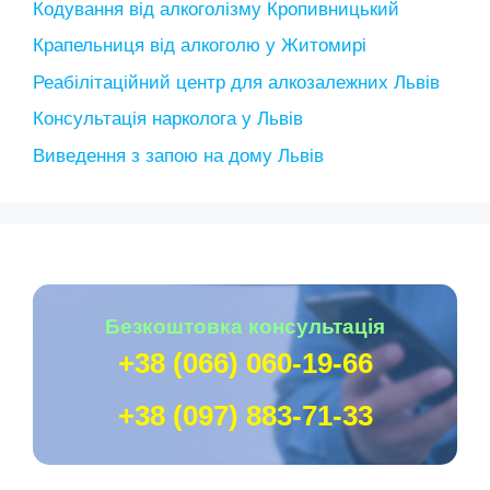
Кодування від алкоголізму Кропивницький
Крапельниця від алкоголю у Житомирі
Реабілітаційний центр для алкозалежних Львів
Консультація нарколога у Львів
Виведення з запою на дому Львів
Безкоштовка консультація
+38 (066) 060-19-66
+38 (097) 883-71-33