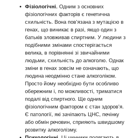
Фізіологічні.
Одним з основних
фізіологічних факторів є генетична
схильність. Вона пов’язана з мутацією в
генах, що виникає в разі, якщо один з
батьків зловживав спиртним. У людини з
подібними змінами спостерігається
велика, в порівнянні зі звичайними
людьми, схильність до алкоголю. Однак
зміни в генах зовсім не означають, що
людина неодмінно стане алкоголіком.
Просто йому необхідно бути особливо
обережним і, по можливості, триматися
подалі від спиртного. Ще одним
фізіологічним фактором є стан здоров’я.
Є патології, які зачіпають ЦНС, печінку
або обмін речовин, сприяють швидшому
розвитку алкоголізму.
Психологічні.
Ці чинники полягають в