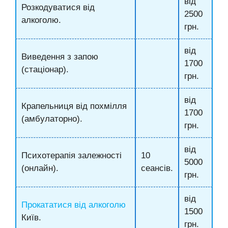
від
Розкодуватися від
2500
алкоголю.
грн.
від
Виведення з запою
1700
(стаціонар).
грн.
від
Крапельниця від похмілля
1700
(амбулаторно).
грн.
від
Психотерапія залежності
10
5000
(онлайн).
сеансів.
грн.
від
Прокататися від алкоголю
1500
Київ.
грн.