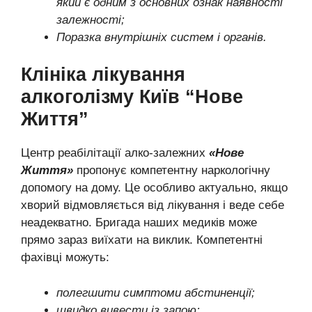
який є одним з основних ознак наявності
залежності;
Поразка внутрішніх систем і органів.
Клініка лікування
алкоголізму Київ “Нове
Життя”
Центр реабілітації алко-залежних
«Нове
Життя»
пропонує компетентну наркологічну
допомогу на дому. Це особливо актуально, якщо
хворий відмовляється від лікування і веде себе
неадекватно. Бригада наших медиків може
прямо зараз виїхати на виклик. Компетентні
фахівці можуть:
полегшити симптоми абстиненції;
швидко вивести із запою;