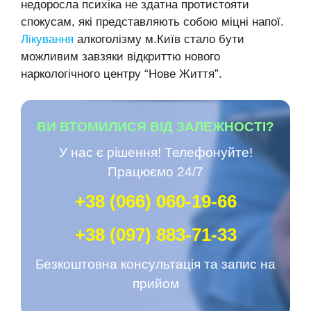
недоросла психіка не здатна протистояти
спокусам, які представляють собою міцні напої.
Лікування
алкоголізму м.Київ стало бути
можливим завзяки відкриттю нового
наркологічного центру “Нове Життя”.
ВИ ВТОМИЛИСЯ ВІД ЗАЛЕЖНОСТІ?
У нас є рішення! Телефонуйте!
Працюємо 24/7
+38 (066) 060-19-66
+38 (097) 883-71-33
Безкоштовна консультація та запис на
прийом