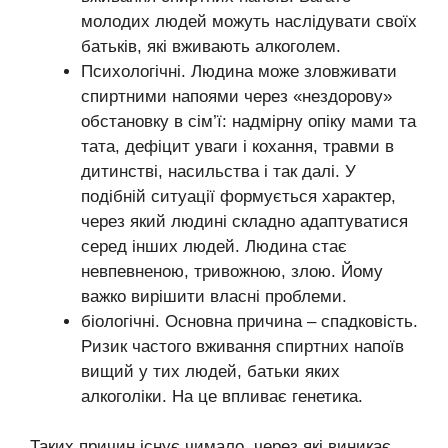
молодих людей можуть наслідувати своїх
батьків, які вживають алкоголем.
Психологічні. Людина може зловживати
спиртними напоями через «нездорову»
обстановку в сім’ї: надмірну опіку мами та
тата, дефіцит уваги і кохання, травми в
дитинстві, насильства і так далі. У
подібній ситуації формується характер,
через який людині складно адаптуватися
серед інших людей. Людина стає
невпевненою, тривожною, злою. Йому
важко вирішити власні проблеми.
біологічні. Основна причина – спадковість.
Ризик частого вживання спиртних напоїв
вищий у тих людей, батьки яких
алкоголіки. На це впливає генетика.
Таких причин існує чимало, через які виникає